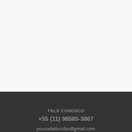
FALE CONOSCO
+55 (11) 98585-3867
pousadadosidao@gmail.com